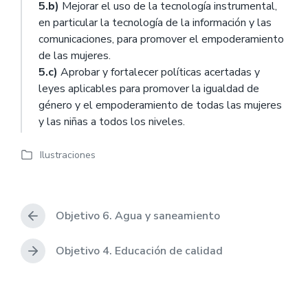
5.b)
Mejorar el uso de la tecnología instrumental,
en particular la tecnología de la información y las
comunicaciones, para promover el empoderamiento
de las mujeres.
5.c)
Aprobar y fortalecer políticas acertadas y
leyes aplicables para promover la igualdad de
género y el empoderamiento de todas las mujeres
y las niñas a todos los niveles.
Ilustraciones
P
u
b
l
Objetivo 6. Agua y saneamiento
i
c
a
Objetivo 4. Educación de calidad
d
a
e
n